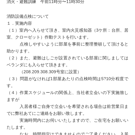
消火・避難訓練 午前11時分〜11時30分
消防設備点検について
１．実施内容
（１）室内へ入らせて頂き、室内火災感知器（3ケ所：台所、居
室、クローゼット）作動テストを行います。
点検しやすいように部屋を事前に整理整頓して頂けると
助かります。
（２）また、避難はしごが設置されている部屋に関しましては
ベランダにも入らせて頂きます。
（208.209.308.309号室に設置）
（３）問題がなければ1部屋あたりの点検時間は5?10分程度で
す。
（４）作業スケジュールの関係上、当社者立会いの下実施致し
ますが
入居者様ご自身で立会いを希望される場合は前営業日ま
でに弊社あてにご連絡をお願い致します。
実施時間内にお伺いいたしますので、ご在宅をお願いい
たします。
なお、時間指定はできませんのでご了承ください。入居