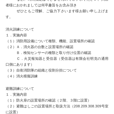
者様におかれましては何卒趣旨をお含み頂き
ぜひともご理解、ご協力下さいます様お願い申し上げま
す。
消火訓練について
１．実施内容
（１）消防用設備について種類、機能、設置場所の確認
（２）Ａ．消火器の台数と設置場所の確認
Ｂ．検知センサーの種類と取り付け位置の確認
Ｃ．火災報知器と受信器（受信器は有限会社明克の通用
口側にあります）
（３）自衛消防隊の組織と役割分担について
（４）消火模擬訓練
避難訓練について
１．実施内容
（１）防火扉の設置場所の確認（２階、３階に設置）
（２）避難はしごの設置場所と取扱方法（208.209.308.309号室
に設置）