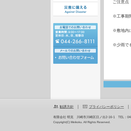
ご注意点
※工事期
※敷地内
※少雨で
｜
勧誘方針
プライバシーポリシー
有限会社 明克 川崎市川崎区日ノ出2-16-1
TEL：044
Copyright(C) Meikoku. All Rights Reserved.