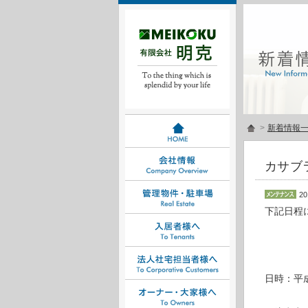
>
新着情報
カサブ
20
下記日程
日時：平成