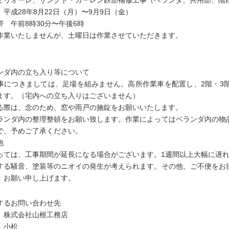
ミリオーレ、サンクト・ガーレン鉄部補修工事（ベランダ、共用部、階
平成28年8月22日（月）〜9月9日（金）
帯 午前8時30分〜午後6時
作業いたしませんが、土曜日は作業させていただきます。
ンダ内の立ち入り等について
事につきましては、足場を組みません。高所作業車を配置し、2階・3
ます。（宅内への立ち入りはございません）
る際は、念のため、窓や雨戸の施錠をお願いいたします。
ランダ内の整理整頓をお願い致します。作業によってはベランダ内の物
で、予めご了承ください。
他
っては、工事期間が延長になる場合がございます。1週間以上大幅に遅
する騒音、塗装等のニオイの発生が考えられます。その他、ご不便をお
、お願い申し上げます。
するお問い合わせ先
 株式会社山根工務店
 小松