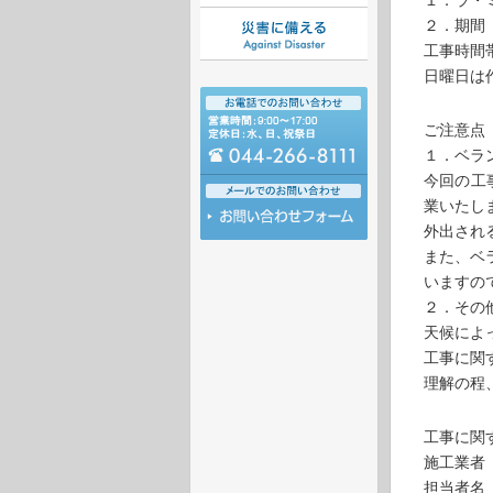
１．ラ・
２．期間 
工事時間
日曜日は
ご注意点
１．ベラ
今回の工
業いたし
外出され
また、ベ
いますの
２．その
天候によ
工事に関
理解の程
工事に関
施工業者
担当者名