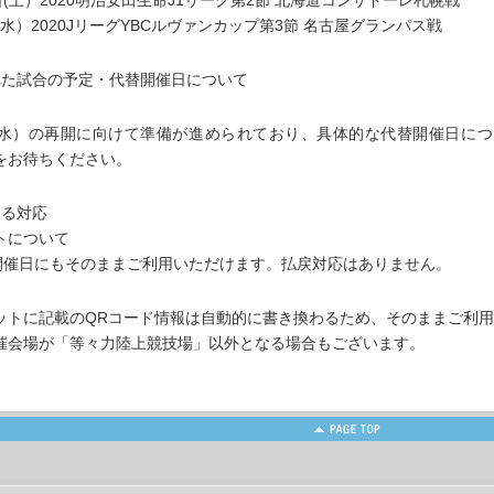
日(土）2020明治安田生命J1リーグ第2節 北海道コンサドーレ札幌戦
(水）2020JリーグYBCルヴァンカップ第3節 名古屋グランパス戦
れた試合の予定・代替開催日について
日(水）の再開に向けて準備が進められており、具体的な代替開催日につ
をお待ちください。
よる対応
について
催日にもそのままご利用いただけます。払戻対応はありません。
ットに記載のQRコード情報は自動的に書き換わるため、そのままご利
催会場が「等々力陸上競技場」以外となる場合もございます。