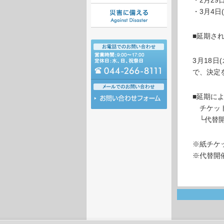
・2月29
・3月4日
■延期さ
3月18
で、決定
■延期に
チケット
└代替開
※紙チケ
※代替開