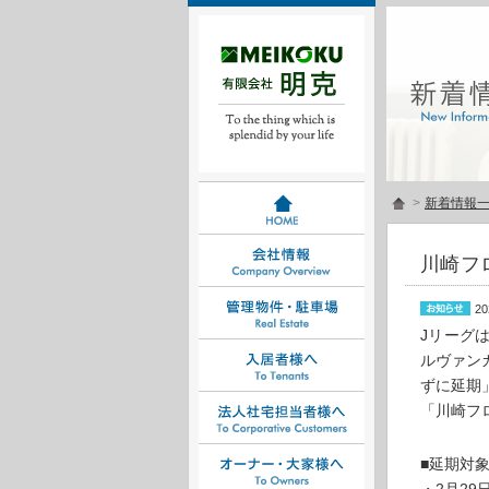
>
新着情報
川崎フ
20
Jリーグは
ルヴァン
ずに延期
「川崎フ
■延期対