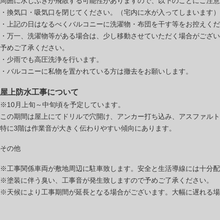
周囲に水しぶきが飛散する可能性がありますので、以下のことにご注意
・換気口・吸気口を閉じてください。（宅内に水が入ってしまいます）
・上記の日はなるべくバルコニーに洗濯物・布団を干す等をお控えくだ
・万一、洗濯物等がある場合は、少し移動させていただく場合がござい
予めご了承ください。
・少雨でも高圧洗浄を行います。
・バルコニーに私物を置かれている方は撤去をお願いします。
屋上防水工事について
※10月上旬～中旬頃を予定しています。
この期間は屋上にてドリルで穴開け、アンカー打ち込み、アスファルト
特に3階は作業音が大きく伝わりやすい傾向にあります。
その他
※工事関係車両が敷地周辺に駐車致します。安全と生活導線には十分配
※塗装に伴う臭い、工事音が発生致しますので予めご了承ください。
※天候により工事期間が延長となる場合がございます。大幅に遅れる場