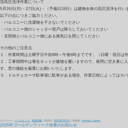
③高圧洗浄作業について
5月26日(月)・27日(火)・（予備日28日）は建物全体の高圧洗浄を行い
以下の点につきご協力ください。
・バルコニーに洗濯物を干さないでください
・バルコニー側のシャッター雨戸は降ろしておいてください
・玄関側とバルコニー側にある換気口を閉じてください
その他のご注意点
１．作業時間は土曜平日午前8時～午後6時までです。（日曜・祝日は
２．工事期間中は養生ネットが建物を覆いますので、夜間に空き巣に入
す。窓の施錠を厳重にお願いいたします。
３．ドルチェカーサ駐車場に駐車がある場合、作業日程によってはカバ
カテゴリー:
メンテナンス
,
新着情報
| 投稿日:
2025年5月2日
|
投稿者:
meikoku_owner
2025年ゴールデンウィーク休業のお知らせ