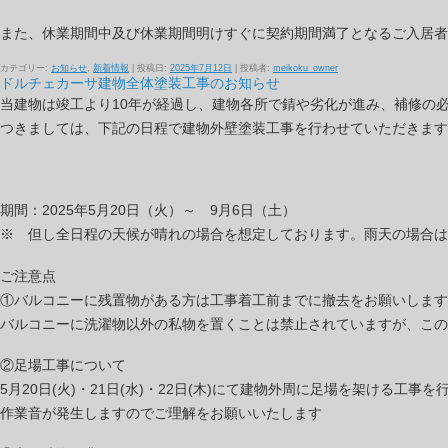
また、休業期間中及び休業期間明けすぐに契約期間満了となるご入居者
カテゴリー:
お知らせ
,
新着情報
| 投稿日:
2025年7月12日
|
投稿者:
meikoku_owner
ドルチェカーサ建物全体塗装工事のお知らせ
当建物は竣工より10年が経過し、建物各所で錆や劣化が進み、補修の
つきましては、下記の日程で建物外壁塗装工事を行わせていただきます
期間：2025年5月20日（火）～ 9月6日（土）
※ 但し全日程の天候が晴れの場合を想定しております。雨天の場合は
ご注意点
①バルコニーに残置物がある方は工事着工前までに撤去をお願いします
バルコニーに洗濯物以外の私物を置くことは禁止されていますが、この
②足場工事について
5月20日(火)・21日(水)・22日(木)にて建物外周に足場を架ける工事を
作業音が発生しますのでご理解をお願いいたします