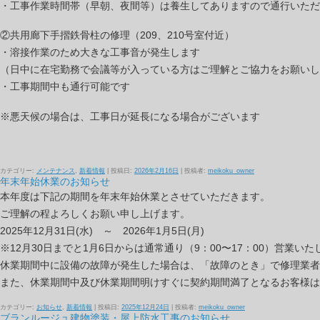
・工事作業時間帯（早朝、夜間等）は養生してありますので通行いただ
②共用廊下手摺鉄骨柱の修理（209、210号室付近）
・溶接作業のため大きな工事音が発生します
（日中に在宅勤務で会議等が入っている方はご理解とご協力をお願いし
・工事期間中も通行可能です
※悪天候の場合は、工事日が延長になる場合がございます
カテゴリー:
メンテナンス
,
新着情報
| 投稿日:
2026年2月16日
|
投稿者:
meikoku_owner
年末年始休業のお知らせ
本年度は下記の期間を年末年始休業とさせていただきます。
ご理解の程よろしくお願い申し上げます。
2025年12月31日(水) ～ 2026年1月5日(月)
※12月30日までと1月6日からは通常通り（9：00〜17：00）営業いた
休業期間中に設備の故障が発生した場合は、「故障のとき」で修理業者
また、休業期間中及び休業期間明けすぐに契約期間満了となるお客様は
カテゴリー:
お知らせ
,
新着情報
| 投稿日:
2025年12月24日
|
投稿者:
meikoku_owner
ブランルージュ建物塗装・屋上防水工事のお知らせ