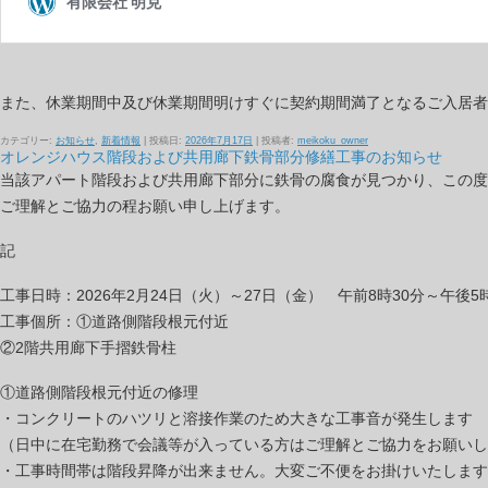
また、休業期間中及び休業期間明けすぐに契約期間満了となるご入居者
カテゴリー:
お知らせ
,
新着情報
| 投稿日:
2026年7月17日
|
投稿者:
meikoku_owner
オレンジハウス階段および共用廊下鉄骨部分修繕工事のお知らせ
当該アパート階段および共用廊下部分に鉄骨の腐食が見つかり、この度
ご理解とご協力の程お願い申し上げます。
記
工事日時：2026年2月24日（火）～27日（金） 午前8時30分～午後5
工事個所：①道路側階段根元付近
②2階共用廊下手摺鉄骨柱
①道路側階段根元付近の修理
・コンクリートのハツリと溶接作業のため大きな工事音が発生します
（日中に在宅勤務で会議等が入っている方はご理解とご協力をお願いし
・工事時間帯は階段昇降が出来ません。大変ご不便をお掛けいたします