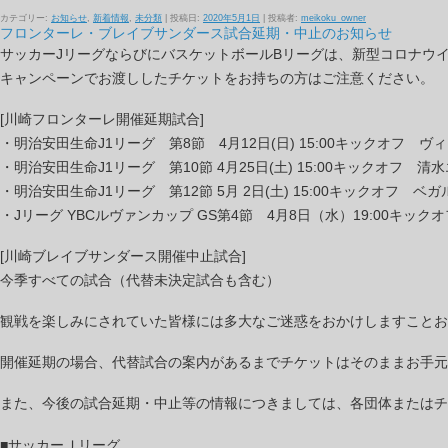
カテゴリー:
お知らせ
,
新着情報
,
未分類
| 投稿日:
2020年5月1日
|
投稿者:
meikoku_owner
フロンターレ・ブレイブサンダース試合延期・中止のお知らせ
サッカーJリーグならびにバスケットボールBリーグは、新型コロナウ
キャンペーンでお渡ししたチケットをお持ちの方はご注意ください。
[川崎フロンターレ開催延期試合]
・明治安田生命J1リーグ 第8節 4月12日(日) 15:00キックオフ ヴ
・明治安田生命J1リーグ 第10節 4月25日(土) 15:00キックオフ 清
・明治安田生命J1リーグ 第12節 5月 2日(土) 15:00キックオフ ベガ
・Jリーグ YBCルヴァンカップ GS第4節 4月8日（水）19:00キッ
[川崎ブレイブサンダース開催中止試合]
今季すべての試合（代替未決定試合も含む）
観戦を楽しみにされていた皆様には多大なご迷惑をおかけしますことお
開催延期の場合、代替試合の案内があるまでチケットはそのままお手元
また、今後の試合延期・中止等の情報につきましては、各団体またはチ
■サッカーＪリーグ