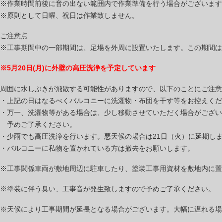
※作業時間前後に音の出ない範囲内で作業準備を行う場合がございます
※原則として日曜、祝日は作業致しません。
ご注意点
※工事期間中の一部期間は、足場を外周に設置いたします。この期間は
※5月20日(月)に外壁の高圧洗浄を予定しています
周囲に水しぶきが飛散する可能性がありますので、以下のことにご注意
・上記の日はなるべくバルコニーに洗濯物・布団を干す等をお控えくだ
・万一、洗濯物等がある場合は、少し移動させていただく場合がござい
予めご了承ください。
・少雨でも高圧洗浄を行います。悪天候の場合は21日（火）に延期し
・バルコニーに私物を置かれている方は撤去をお願いします。
※工事関係車両が敷地周辺に駐車したり、塗装工事用資材を敷地内に置
※塗装に伴う臭い、工事音が発生致しますので予めご了承ください。
※天候により工事期間が延長となる場合がございます。大幅に遅れる場