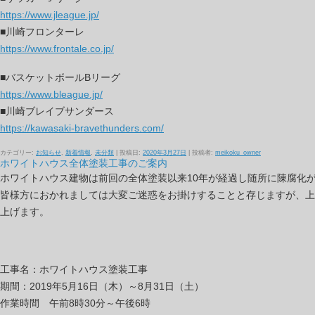
https://www.jleague.jp/
■川崎フロンターレ
https://www.frontale.co.jp/
■バスケットボールBリーグ
https://www.bleague.jp/
■川崎ブレイブサンダース
https://kawasaki-bravethunders.com/
カテゴリー:
お知らせ
,
新着情報
,
未分類
| 投稿日:
2020年3月27日
|
投稿者:
meikoku_owner
ホワイトハウス全体塗装工事のご案内
ホワイトハウス建物は前回の全体塗装以来10年が経過し随所に陳腐化
皆様方におかれましては大変ご迷惑をお掛けすることと存じますが、上
上げます。
工事名：ホワイトハウス塗装工事
期間：2019年5月16日（木）～8月31日（土）
作業時間 午前8時30分～午後6時