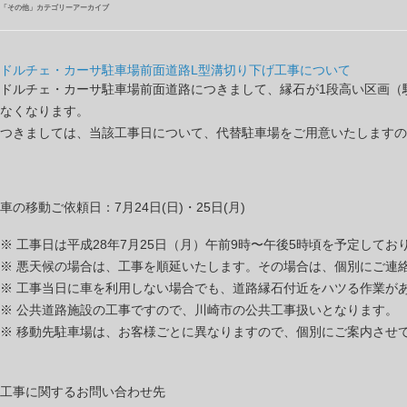
「
その他
」カテゴリーアーカイブ
ドルチェ・カーサ駐車場前面道路L型溝切り下げ工事について
ドルチェ・カーサ駐車場前面道路につきまして、縁石が1段高い区画（駐
なくなります。
つきましては、当該工事日について、代替駐車場をご用意いたしますの
車の移動ご依頼日：7月24日(日)・25日(月)
※ 工事日は平成28年7月25日（月）午前9時〜午後5時頃を予定し
※ 悪天候の場合は、工事を順延いたします。その場合は、個別にご連
※ 工事当日に車を利用しない場合でも、道路縁石付近をハツる作業が
※ 公共道路施設の工事ですので、川崎市の公共工事扱いとなります。
※ 移動先駐車場は、お客様ごとに異なりますので、個別にご案内させ
工事に関するお問い合わせ先