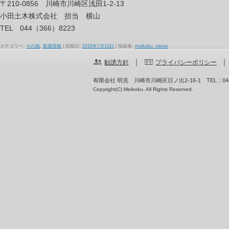
〒210-0856 川崎市川崎区浅田1-2-13
小田土木株式会社 担当 横山
TEL 044（366）8223
カテゴリー:
その他
,
新着情報
| 投稿日:
2016年7月15日
|
投稿者:
meikoku_owner
｜
勧誘方針
プライバシーポリシー
有限会社 明克 川崎市川崎区日ノ出2-16-1
TEL：044
Copyright(C) Meikoku. All Rights Reserved.